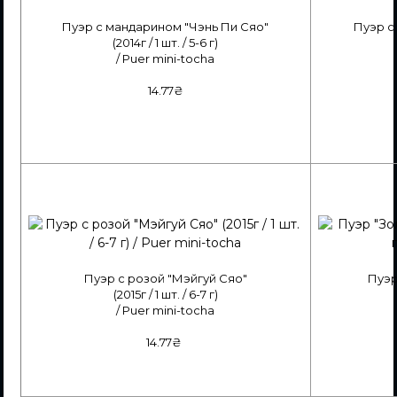
Пуэр с мандарином "Чэнь Пи Сяо"
Пуэр с
(2014г / 1 шт. / 5-6 г)
/ Puer mini-tocha
14.77₴
Пуэр с розой "Мэйгуй Сяо"
Пуэр
(2015г / 1 шт. / 6-7 г)
/ Puer mini-tocha
14.77₴