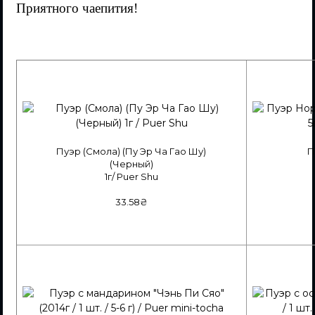
Приятного чаепития!
Пуэр (Смола) (Пу Эр Ча Гао Шу)
П
(Черный)
1г
/ Puer Shu
33.58₴