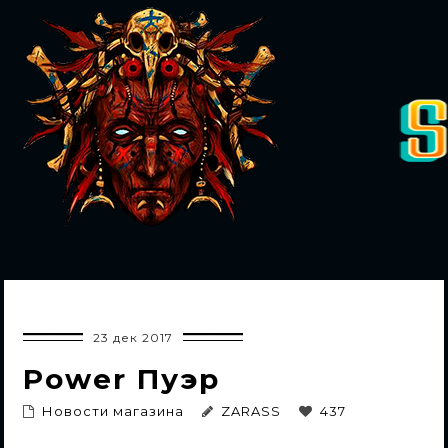
СТАТЬИ
КАТЕГОРИИ
НОВОСТИ
SHAJTAN.SHOP
АВТОРИЗАЦИЯ
ПОИСК
23 дек 2017
Power Пуэр
ЧАТ
Новости магазина
ZARASS
437
ФОРУМ